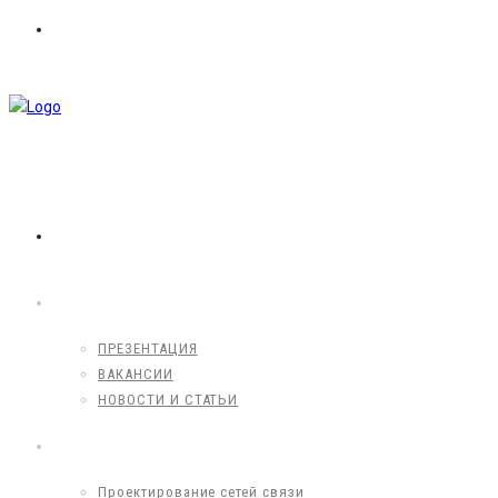
8 (495) 203-60-62
info@mpbproekt.ru
info@mpbproekt.ru
ГЛАВНАЯ
О КОМПАНИИ
ПРЕЗЕНТАЦИЯ
ВАКАНСИИ
НОВОСТИ И СТАТЬИ
УСЛУГИ
Проектирование сетей связи