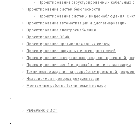
Проектирование структурированных кабельных с
Проектирование систем безопасности
Проектирование системы видеонаблюдения. Сис
Проектирование автоматизации и диспетчеризации
Проектирование электроснабжения
Проектирование ОВиК
Проектирование противопожарных систем
Проектирование наружных инженерных сетей
Проектирование специальных разделов проектной док
Проектирование сетей водоснабжения и канализации
Техническое задание на разработку проектной докумен
Независимая проверка документации
Монтажные работы. Технический надзор
ПРОЕКТЫ
РЕФЕРЕНС-ЛИСТ
КОНТАКТЫ