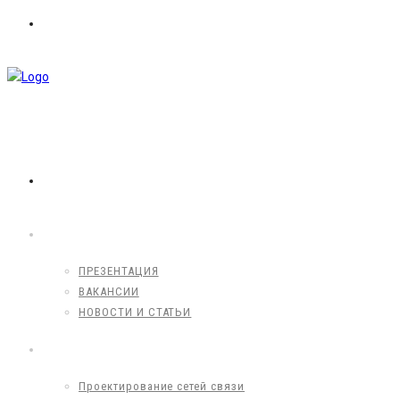
8 (495) 203-60-62
info@mpbproekt.ru
info@mpbproekt.ru
ГЛАВНАЯ
О КОМПАНИИ
ПРЕЗЕНТАЦИЯ
ВАКАНСИИ
НОВОСТИ И СТАТЬИ
УСЛУГИ
Проектирование сетей связи