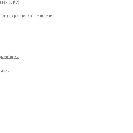
етей (СКС)
темы охранного телевидения
ументации
тации