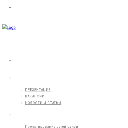
8 (495) 203-60-62
info@mpbproekt.ru
info@mpbproekt.ru
ГЛАВНАЯ
О КОМПАНИИ
ПРЕЗЕНТАЦИЯ
ВАКАНСИИ
НОВОСТИ И СТАТЬИ
УСЛУГИ
Проектирование сетей связи