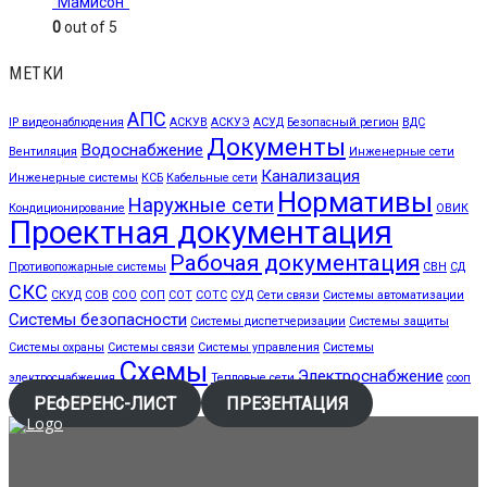
"Мамисон"
0
out of 5
МЕТКИ
АПС
IP видеонаблюдения
АСКУВ
АСКУЭ
АСУД
Безопасный регион
ВДС
Документы
Водоснабжение
Вентиляция
Инженерные сети
Канализация
Инженерные системы
КСБ
Кабельные сети
Нормативы
Наружные сети
Кондиционирование
ОВИК
Проектная документация
Рабочая документация
Противопожарные системы
СВН
СД
СКС
СКУД
СОВ
СОО
СОП
СОТ
СОТС
СУД
Сети связи
Системы автоматизации
Системы безопасности
Системы диспетчеризации
Системы защиты
Системы охраны
Системы связи
Системы управления
Системы
Схемы
Электроснабжение
электроснабжения
Тепловые сети
сооп
РЕФЕРЕНС-ЛИСТ
ПРЕЗЕНТАЦИЯ