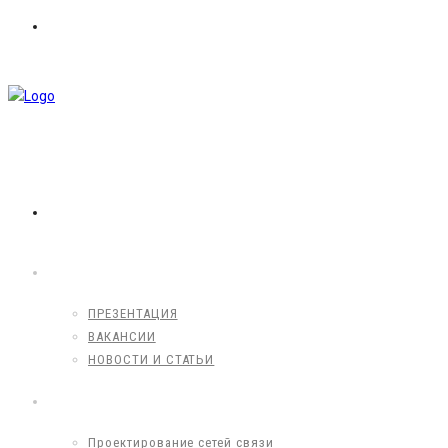
8 (495) 203-60-62
info@mpbproekt.ru
info@mpbproekt.ru
ГЛАВНАЯ
О КОМПАНИИ
ПРЕЗЕНТАЦИЯ
ВАКАНСИИ
НОВОСТИ И СТАТЬИ
УСЛУГИ
Проектирование сетей связи