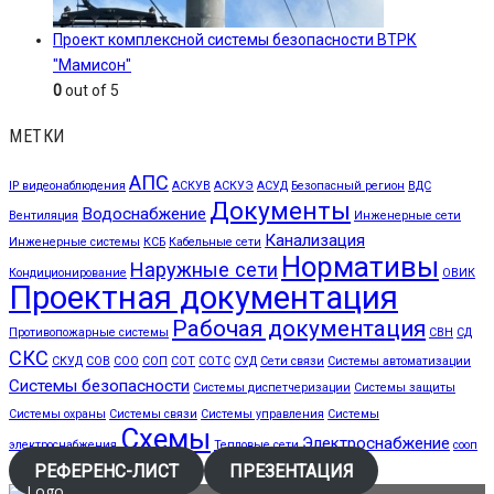
Проект комплексной системы безопасности ВТРК
"Мамисон"
0
out of 5
МЕТКИ
АПС
IP видеонаблюдения
АСКУВ
АСКУЭ
АСУД
Безопасный регион
ВДС
Документы
Водоснабжение
Вентиляция
Инженерные сети
Канализация
Инженерные системы
КСБ
Кабельные сети
Нормативы
Наружные сети
Кондиционирование
ОВИК
Проектная документация
Рабочая документация
Противопожарные системы
СВН
СД
СКС
СКУД
СОВ
СОО
СОП
СОТ
СОТС
СУД
Сети связи
Системы автоматизации
Системы безопасности
Системы диспетчеризации
Системы защиты
Системы охраны
Системы связи
Системы управления
Системы
Схемы
Электроснабжение
электроснабжения
Тепловые сети
сооп
РЕФЕРЕНС-ЛИСТ
ПРЕЗЕНТАЦИЯ